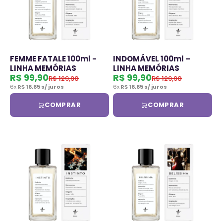
FEMME FATALE 100ml -
INDOMÁVEL 100ml –
LINHA MEMÓRIAS
LINHA MEMÓRIAS
Preço promocional
Preço promocional
R$ 99,90
R$ 99,90
Preço normal
Preço normal
R$ 129,90
R$ 129,90
6x
R$ 16,65 s/ juros
6x
R$ 16,65 s/ juros
COMPRAR
COMPRAR