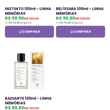
INSTINTO 100ml - LINHA
BELÍSSIMA 100ml - LINHA
MEMÓRIAS
MEMÓRIAS
Preço promocional
Preço promocional
R$ 99,90
R$ 99,90
Preço normal
Preço normal
R$ 129,90
R$ 129,90
6x
R$ 16,65 s/ juros
6x
R$ 16,65 s/ juros
COMPRAR
COMPRAR
RADIANTE 100ml - LINHA
MEMÓRIAS
Preço promocional
R$ 99,90
Preço normal
R$ 129,90